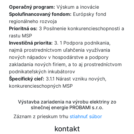
Operačný program:
Výskum a inovácie
Spolufinancovaný fondom:
Európsky fond
regionálneho rozvoja
Prioritná os:
3 Posilnenie konkurencieschopnosti a
rastu MSP
Investičná priorita:
3. 1 Podpora podnikania,
najmä prostredníctvom uľahčenia využívania
nových nápadov v hospodárstve a podpory
zakladania nových firiem, a to aj prostredníctvom
podnikateľských inkubátorov
Špecifický cieľ:
3.1.1 Nárast vzniku nových,
konkurencieschopných MSP
Výstavba zariadenia na výrobu elektriny zo
slnečnej energie PROBAMI s.r.o.
Záznam z prieskum trhu
stiahnuť súbor
kontakt